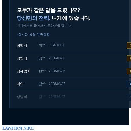
마약
윤**
2026-08-05
모두가 같은 답을 드렸나요?
당신만의 전략,
니케에 있습니다.
경제범죄
한**
2026-08-06
어디에서도 들어보지 못하셨을 겁니다.
성범죄
최**
2026-08-06
실시간 상담 예약현황
성범죄
강**
2026-08-06
경제범죄
한**
2026-08-06
마약
김**
2026-08-07
성범죄
김**
2026-08-07
경제범죄
윤**
2026-08-07
마약
윤**
2026-08-07
성범죄
장**
2026-08-07
LAWFIRM NIKE