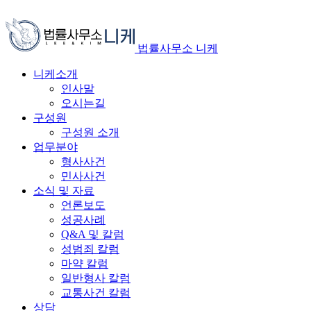
법률사무소 니케
니케소개
인사말
오시는길
구성원
구성원 소개
업무분야
형사사건
민사사건
소식 및 자료
언론보도
성공사례
Q&A 및 칼럼
성범죄 칼럼
마약 칼럼
일반형사 칼럼
교통사건 칼럼
상담