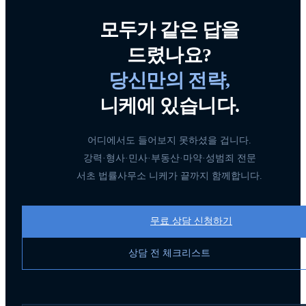
모두가 같은 답을
드렸나요?
당신만의 전략,
니케에 있습니다.
어디에서도 들어보지 못하셨을 겁니다.
강력·형사·민사·부동산·마약·성범죄 전문
서초 법률사무소 니케가 끝까지 함께합니다.
음주/교통
조**
2026-08-05
무료 상담 신청하기
마약
이**
2026-08-05
상담 전 체크리스트
경제범죄
박**
2026-08-05
마약
이**
2026-08-05